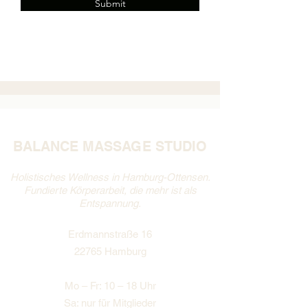
Submit
BALANCE MASSAGE STUDIO
Holistisches Wellness in Hamburg-Ottensen.
Fundierte Körperarbeit, die mehr ist als
Entspannung.
Erdmannstraße 16
22765 Hamburg
Mo – Fr: 10 – 18 Uhr
Sa: nur für Mitglieder